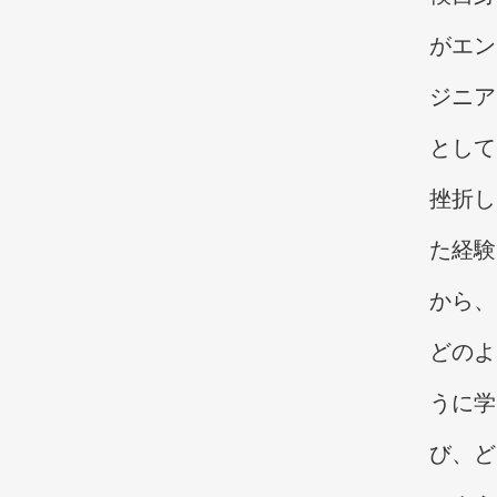
がエン
ジニア
として
挫折し
た経験
から、
どのよ
うに学
び、ど