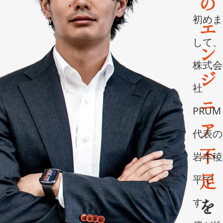
の
初めま
エ
して、
ン
株式会
ジ
社
ニ
PRUM
ア
代表の
不
岩本稜
足
平で
を
す。