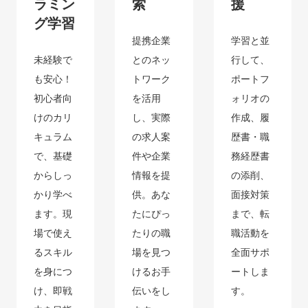
ラミン
索
援
グ学習
提携企業
学習と並
未経験で
とのネッ
行して、
も安心！
トワーク
ポートフ
初心者向
を活用
ォリオの
けのカリ
し、実際
作成、履
キュラム
の求人案
歴書・職
で、基礎
件や企業
務経歴書
からしっ
情報を提
の添削、
かり学べ
供。あな
面接対策
ます。現
たにぴっ
まで、転
場で使え
たりの職
職活動を
るスキル
場を見つ
全面サポ
を身につ
けるお手
ートしま
け、即戦
伝いをし
す。