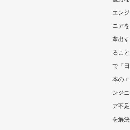
エンジ
ニアを
輩出す
ること
で「日
本のエ
ンジニ
ア不足
を解決