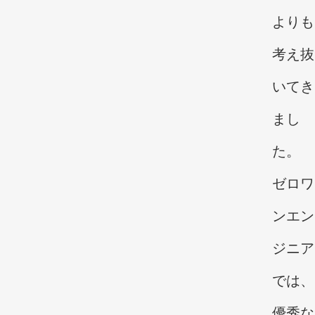
よりも
考え抜
いてき
まし
た。
ゼロワ
ンエン
ジニア
では、
優秀な