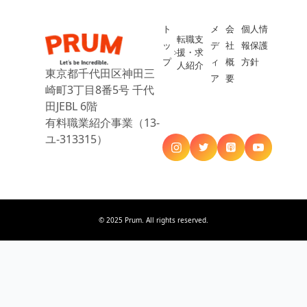
ト
メ
会
個人情
転職支
ッ
デ
社
報保護
援・求
プ
ィ
概
方針
人紹介
東京都千代田区神田三
ア
要
崎町3丁目8番5号 千代
田JEBL 6階
有料職業紹介事業（13-
ユ-313315）
© 2025 Prum. All rights reserved.