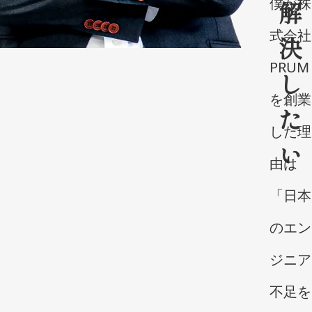
僕が株
解
式会社
決
PRUM
し
を創業
た
した理
い
由は
「日本
のエン
ジニア
不足を