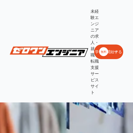
未経
験エ
ンジ
ニア
の求
人・
就
学習を開始する
無料
職・
転職
支援
サー
ビス
サイ
ト