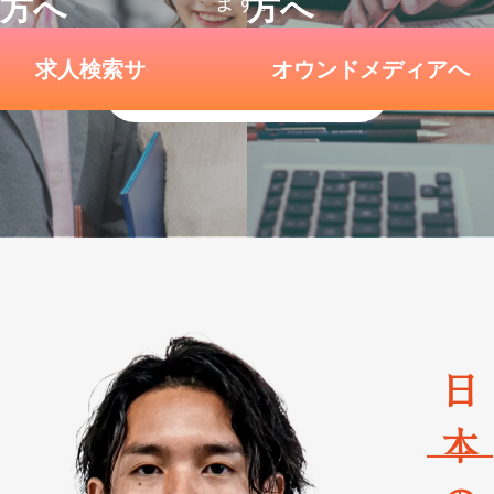
⽅へ
⽅へ
ます。
求人検索サイトへ
オウンドメディアへ
公開済み
日
本