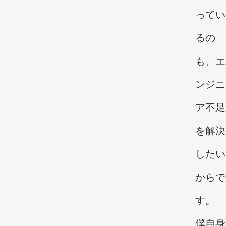
ってい
るの
も、エ
ンジニ
ア不足
を解決
したい
からで
す。
僕自身